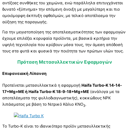
αντίξοες συνθήκες του χειμώνα, ενώ παράλληλα επιτυγχάνεται
δυνατό «ξύπνημα» την επόμενη άνοιξη με μεγαλύτερη και πιο
ομοιόμορφη έκπτυξη οφθαλμών, με τελικό αποτέλεσμα την
αύξηση της παραγωγής.
Για την μεγιστοποίηση της αποτελεσματικότητας των εφαρμογών
έχουμε επιλέξει κορυφαία προϊόντα, με βασικά κριτήρια την
υψηλή τεχνολογία που κρύβουν μέσα τους, την άμεση απόδοσή
τους στα φυτά και φυσικά την ποιότητα των πρώτων υλών τους.
Πρόταση Μετασυλλεκτικών Εφαρμογών
Επιφανειακή Λίπανση
Προτείνεται μετασυλλεκτικά η εφαρμογή
Haifa Turbo‐K 14‐14‐
17+Mg+ΜΕ ή Haifa Turbo‐K 18‐9‐18+Mg+ΜΕ
(ανάλογα με τα
αποτελέσματα της φυλλοδιαγνωστικής), κοκκώδους NPK
λιπάσματος με βάση το Νιτρικό Κάλιο KNO
.
3
To Turbo-K είναι το ιδανικότερο προϊόν μετασυλλεκτικής