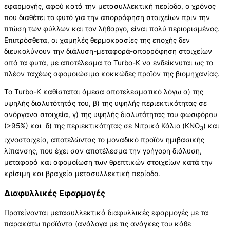
εφαρμογής, αφού κατά την μετασυλλεκτική περίοδο, ο χρόνος
που διαθέτει το φυτό για την απορρόφηση στοιχείων πριν την
πτώση των φύλλων και τον λήθαργo, είναι πολύ περιορισμένος.
Επιπρόσθετα, οι χαμηλές θερμοκρασίες της εποχής δεν
διευκολύνουν την διάλυση-μεταφορά-απορρόφηση στοιχείων
από τα φυτά, με αποτέλεσμα το Turbo-K να ενδείκνυται ως το
πλέον ταχέως αφομοιώσιμο κοκκώδες προϊόν της βιομηχανίας.
Το Turbo-K καθίσταται άμεσα αποτελεσματικό λόγω α) της
υψηλής διαλυτότητάς του, β) της υψηλής περιεκτικότητας σε
ανόργανα στοιχεία, γ) της υψηλής διαλυτότητας του φωσφόρου
(>95%) και δ) της περιεκτικότητας σε Νιτρικό Κάλιο (KNO
) και
3
ιχνοστοιχεία, αποτελώντας το μοναδικό προϊόν ημιβασικής
λίπανσης, που έχει σαν αποτέλεσμα την γρήγορη διάλυση,
μεταφορά και αφομοίωση των θρεπτικών στοιχείων κατά την
κρίσιμη και βραχεία μετασυλλεκτική περίοδο.
Διαφυλλικές Εφαρμογές
Προτείνονται μετασυλλεκτικά διαφυλλικές εφαρμογές με τα
παρακάτω προϊόντα (ανάλογα με τις ανάγκες του κάθε