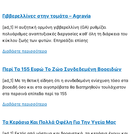
Γιββερελλίνες στην τομάτα – Agravia
[ad_1] Η αυξητική ορμόνη γιββερελλίνη (GA) ρυθμίζει
πολυάριθμες αναπτυξιακές διεργασίες καθ’ όλη τη διάρκεια του
κύκλου ζωής των φυτών. Επηρεάζει επίσης
Διαβάστε περισσότερα
Περί Τα 155 Ευρώ Το Ζώο Συνδεδεμένη Βοοειδών
[ad_1] Με τη θετική είδηση ότι η συνδεδεµένη ενίσχυση τόσο στα
βοοειδή όσο και στα αιγοπρόβατα θα διατηρηθούν τουλάχιστον
στα περσινά επίπεδα περί τα 155
Διαβάστε περισσότερα
Τα Κεράσια Και Πολλά Οφέλη Για Την Υγεία Μας
[ad_1] Εκτός από νόστιμα και δροσιστικά, τα κεράσια έχουν και