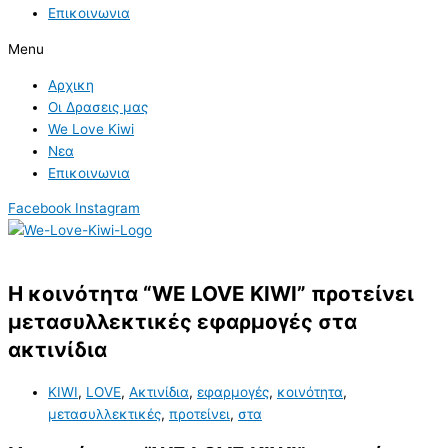
Επικοινωνια
Menu
Αρχικη
Οι Δρασεις μας
We Love Kiwi
Νεα
Επικοινωνια
Facebook
Instagram
Η κοινότητα “WE LOVE KIWI” προτείνει
μετασυλλεκτικές εφαρμογές στα
ακτινίδια
KIWI
,
LOVE
,
Ακτινίδια
,
εφαρμογές
,
κοινότητα
,
μετασυλλεκτικές
,
προτείνει
,
στα