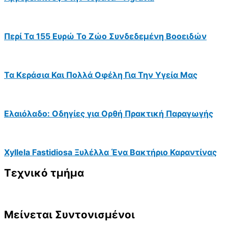
Περί Τα 155 Ευρώ Το Ζώο Συνδεδεμένη Βοοειδών
Τα Κεράσια Και Πολλά Οφέλη Για Την Υγεία Μας
Ελαιόλαδο: Οδηγίες για Ορθή Πρακτική Παραγωγής
Xyllela Fastidiosa Ξυλέλλα Ένα Βακτήριο Καραντίνας
Τεχνικό τμήμα
Μείνεται Συντονισμένοι