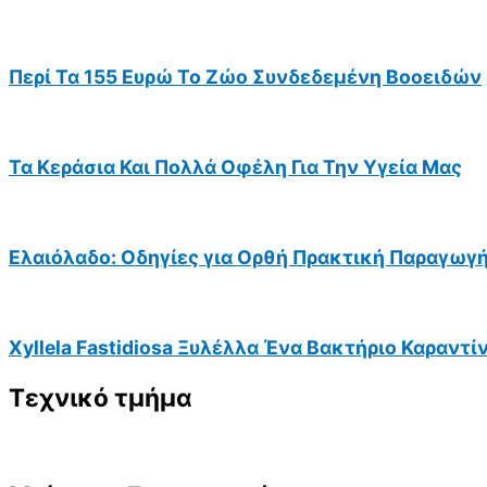
Περί Τα 155 Ευρώ Το Ζώο Συνδεδεμένη Βοοειδών
Τα Κεράσια Και Πολλά Οφέλη Για Την Υγεία Μας
Ελαιόλαδο: Οδηγίες για Ορθή Πρακτική Παραγωγ
Xyllela Fastidiosa Ξυλέλλα Ένα Βακτήριο Καραντί
Τεχνικό τμήμα