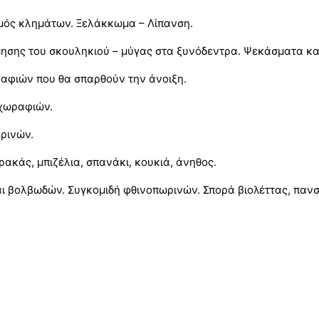
σμός κλημάτων. Ξελάκκωμα – Λίπανση.
μησης του σκουληκιού – μύγας στα ξυνόδεντρα. Ψεκάσματα κ
ραφιών που θα σπαρθούν την άνοιξη.
χωραφιών.
ρινών.
ρακάς, μπιζέλια, σπανάκι, κουκιά, άνηθος.
 βολβωδών. Συγκομιδή φθινοπωρινών. Σπορά βιολέττας, πανσ