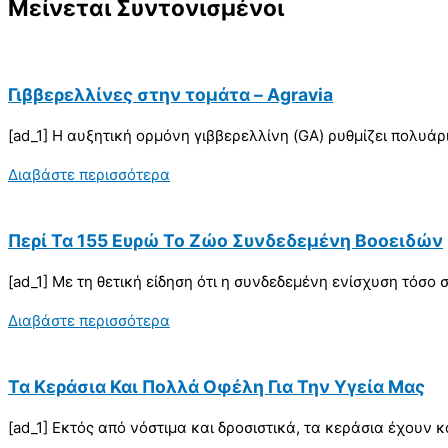
Μείνεται Συντονισμένοι
Γιββερελλίνες στην τομάτα – Agravia
[ad_1] Η αυξητική ορμόνη γιββερελλίνη (GA) ρυθμίζει πολυά
Διαβάστε περισσότερα
Περί Τα 155 Ευρώ Το Ζώο Συνδεδεμένη Βοοειδών
[ad_1] Με τη θετική είδηση ότι η συνδεδεµένη ενίσχυση τόσο
Διαβάστε περισσότερα
Τα Κεράσια Και Πολλά Οφέλη Για Την Υγεία Μας
[ad_1] Εκτός από νόστιμα και δροσιστικά, τα κεράσια έχουν 