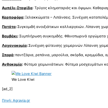
Αμπέλι-Σταφίδα
: Τρύγος κληματαριάς και όψιμων. Καθαρι
Καρποφόρα
:
Ξελακκώματα – Λιπάνσεις. Συνέχιση καταπολέ
Πατάτα
:
Συγκομιδή ανοιξιάτικων καλλιεργειών. Λίπανση χω
Βαμβάκι
:
Συμπλήρωση συγκομιδής. Φθινοπωρινά οργώματα 
Λαχανοκομία
:
Συνέχιση φύτευσης χειμερινών Λίπανση χειμε
Σπορά
:
παντζάρια, ρεπάνια, μαρούλια, σκόρδα, κρεμμύδια, α
Ανθοκομία
:
Φύτεμα χειμωνιάτικων. Φύτεμα μοσχευμάτων και
We Love Kiwi
[ad_2]
Πηγή: Agravia.gr