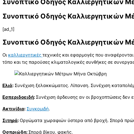
Συνοπτικό Οδηγός Καλλιεργητικών 
Συνοπτικό Οδηγός Καλλιεργητικών 
[ad_1]
Συνοπτικό Οδηγός Καλλιεργητικών 
Οι
καλλιεργητικές
τεχνικές και εφαρμογές που αναφέρονται π
τόπο και τις παρούσες κλιματολογικές συνθήκες σε συνεργα
Ελιά
:
Συνέχιση ξελακκώματος. Λίπανση. Συνέχιση καταπολέμ
Εσπεριδοειδή
:
Συνέχιση άρδευσης αν οι βροχοπτώσεις δεν 
Ακτινίδιο
:
Συγκομιδή
.
Σιτηρά
:
Οργώματα χωραφιών ύστερα από βροχή. Σπορά πρώιμ
Οσπριώδη
:
Σπορά βίκου, φακής.