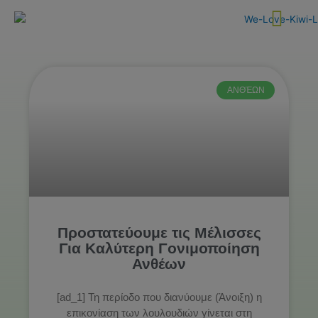
Skip
to
content
ΑΝΘΈΩΝ
Προστατεύουμε τις Μέλισσες
Για Καλύτερη Γονιμοποίηση
Ανθέων
[ad_1] Τη περίοδο που διανύουμε (Άνοιξη) η
επικονίαση των λουλουδιών γίνεται στη