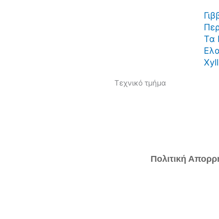
Γιβ
Περ
Τα 
Ελα
Xyl
Τεχνικό τμήμα
Πολιτική Απορρ