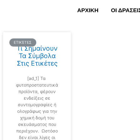
Skip
ΑΡΧΙΚΗ
ΟΙ ΔΡΑΣΕΙ
to
content
ΕΤΙΚΈΤΕΣ
ΑΡΧΙ
Τι Σημαίνουν
Τα Σύμβολα
Στις Ετικέτες
[ad_1] Τα
φυτοπροστατευτικά
προϊόντα, φέρουν
ενδείξεις σε
συντομογραφίες ή
ολογράφως για την
χημική δομή του
σκευάσματος που
περιέχουν. Ωστόσο
δεν είναι λίγες οι