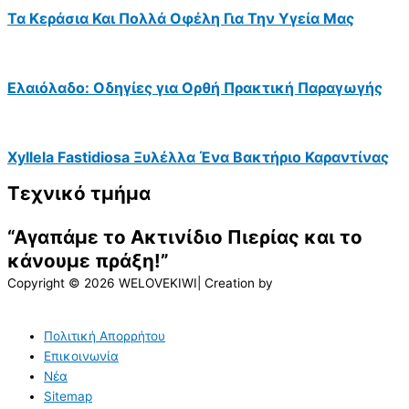
Τα Κεράσια Και Πολλά Οφέλη Για Την Υγεία Μας
Ελαιόλαδο: Οδηγίες για Ορθή Πρακτική Παραγωγής
Xyllela Fastidiosa Ξυλέλλα Ένα Βακτήριο Καραντίνας
Τεχνικό τμήμα
“Αγαπάμε το Ακτινίδιο Πιερίας και το
κάνουμε πράξη!”
Copyright © 2026 WELOVEKIWI| Creation by
Πολιτική Απορρήτου
Επικοινωνία
Νέα
Sitemap