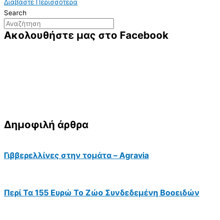
Διαβάστε Περισσότερα
Search
Ακολουθήστε μας στο Facebook
Δημοφιλή άρθρα
Γιββερελλίνες στην τομάτα – Agravia
Περί Τα 155 Ευρώ Το Ζώο Συνδεδεμένη Βοοειδών