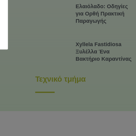
Ελαιόλαδο: Οδηγίες
για Ορθή Πρακτική
Παραγωγής
Xyllela Fastidiosa
Ξυλέλλα Ένα
Βακτήριο Καραντίνας
Τεχνικό τμήμα