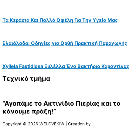
Τα Κεράσια Και Πολλά Οφέλη Για Την Υγεία Μας
Ελαιόλαδο: Οδηγίες για Ορθή Πρακτική Παραγωγής
Xyllela Fastidiosa Ξυλέλλα Ένα Βακτήριο Καραντίνας
Τεχνικό τμήμα
“Αγαπάμε το Ακτινίδιο Πιερίας και το
κάνουμε πράξη!”
Copyright © 2026 WELOVEKIWI| Creation by