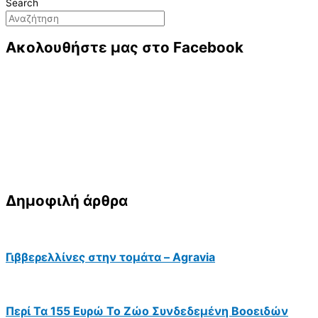
Search
Ακολουθήστε μας στο Facebook
Δημοφιλή άρθρα
Γιββερελλίνες στην τομάτα – Agravia
Περί Τα 155 Ευρώ Το Ζώο Συνδεδεμένη Βοοειδών