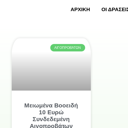
Skip
ΑΡΧΙΚΗ
ΟΙ ΔΡΑΣΕΙ
to
content
ΑΡΧΙ
ΑΙΓΟΠΡΟΒΆΤΩΝ
Μειωμένα Βοοειδή
10 Ευρώ
Συνδεδεμένη
Αιγοπροβάτων