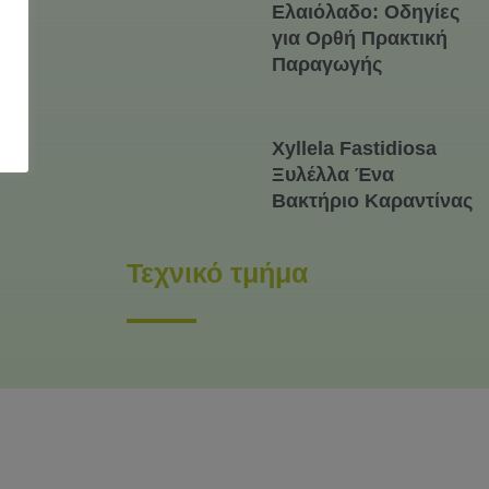
Ελαιόλαδο: Οδηγίες
για Ορθή Πρακτική
Παραγωγής
Xyllela Fastidiosa
Ξυλέλλα Ένα
Βακτήριο Καραντίνας
Τεχνικό τμήμα