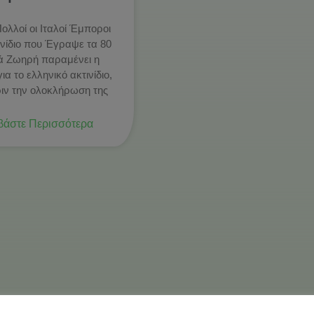
Πολλοί οι Ιταλοί Έμποροι
ινίδιο που Έγραψε τα 80
ά Ζωηρή παραμένει η
ια το ελληνικό ακτινίδιο,
ριν την ολοκλήρωση της
βάστε Περισσότερα