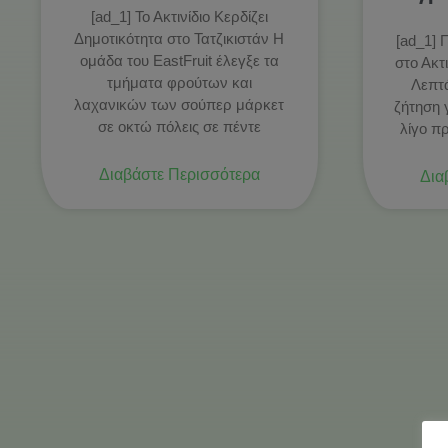
[ad_1] Το Ακτινίδιο Κερδίζει
Δημοτικότητα στο Τατζικιστάν Η
[ad_1] 
ομάδα του EastFruit έλεγξε τα
στο Ακτ
τμήματα φρούτων και
Λεπτ
λαχανικών των σούπερ μάρκετ
ζήτηση γ
σε οκτώ πόλεις σε πέντε
λίγο π
Διαβάστε Περισσότερα
Δια