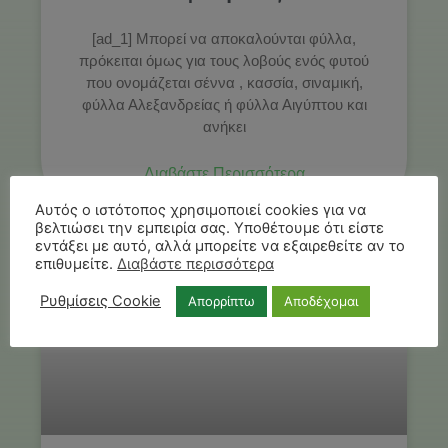
[ad_1] Μπορεί να αποκαλούνται φύλλα,
πρόκειται όμως για τους λοβούς ενός φυτού
που ονομάζεται σέννα , κασσία, σιναμική,
φύλλα Αλεξανδρείας ή φύλλα Αιγύπτου και
ανήκει
Διαβάστε Περισσότερα
Αυτός ο ιστότοπος χρησιμοποιεί cookies για να
βελτιώσει την εμπειρία σας. Υποθέτουμε ότι είστε
εντάξει με αυτό, αλλά μπορείτε να εξαιρεθείτε αν το
επιθυμείτε.
Διαβάστε περισσότερα
ΑΓΡΌΤΕΣ
Ρυθμίσεις Cookie
Απορρίπτω
Αποδέχομαι