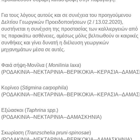
Για τους λόγους αυτούς και σε συνέχεια του προηγούμενου
Δελτίου Γεωργικών Προειδοποιήσεων (2 / 13.02.2020),
συστήνεται η συνέχιση της προστασίας των καλλιεργειών από
τις παρακάτω ασθένειες, αμέσως μόλις βελτιωθούν οι καιρικές
συνθήκες και γίνει δυνατή η διέλευση γεωργικών
μηχανημάτων μέσα σε αυτές.
Φαιά σήψη-Μονίλια (
Monilinia
laxa
)
(ΡΟΔΑΚΙΝΙΑ─ΝΕΚΤΑΡΙΝΙΑ─ΒΕΡΙΚΟΚΙΑ─ΚΕΡΑΣΙΑ─ΔΑΜΑΣ
Κορίνεο (
Stigmina
carpophila
)
(ΡΟΔΑΚΙΝΙΑ─ΝΕΚΤΑΡΙΝΙΑ─ΒΕΡΙΚΟΚΙΑ─ΚΕΡΑΣΙΑ─ΔΑΜΑΣ
Εξώασκοι (
Taphrina
spp
.)
(ΡΟΔΑΚΙΝΙΑ─ΝΕΚΤΑΡΙΝΙΑ─ΔΑΜΑΣΚΗΝΙΑ)
Σκωρίαση (
Tranzschelia pruni-spinosae
)
(ΡΟΔΑΚΙΝΙΑ─ΝΕΚΤΑΡΙΝΙΑ─ΒΕΡΙΚΟΚΙΑ─ΔΑΜΑΣΚΗΝΙΑ)