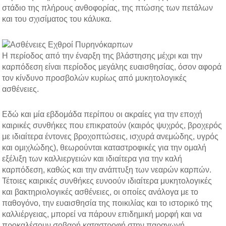
στάδιο της πλήρους ανθοφορίας, της πτώσης των πετάλων
και του σχισίματος του κάλυκα.
Η περίοδος από την έναρξη της βλάστησης μέχρι και την
καρπόδεση είναι περίοδος μεγάλης ευαισθησίας, όσον αφορά
τον κίνδυνο προσβολών κυρίως από μυκητολογικές
ασθένειες.
Εδώ και μία εβδομάδα περίπου οι ακραίες για την εποχή
καιρικές συνθήκες που επικρατούν (καιρός ψυχρός, βροχερός
με ιδιαίτερα έντονες βροχοπτώσεις, ισχυρά ανεμώδης, υγρός
και ομιχλώδης), θεωρούνται καταστροφικές για την ομαλή
εξέλιξη των καλλιεργειών και ιδιαίτερα για την καλή
καρπόδεση, καθώς και την ανάπτυξη των νεαρών καρπών.
Τέτοιες καιρικές συνθήκες ευνοούν ιδιαίτερα μυκητολογικές
και βακτηριολογικές ασθένειες, οι οποίες ανάλογα με το
παθογόνο, την ευαισθησία της ποικιλίας και το ιστορικό της
καλλιέργειας, μπορεί να πάρουν επιδημική μορφή και να
προκαλέσουν σοβαρή καταστροφή στην παραγωγή.