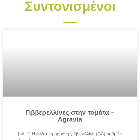
Συντονισμένοι
Γιββερελλίνες στην τομάτα –
Agravia
[ad_1] Η αυξητική ορμόνη γιββερελλίνη (GA) ρυθμίζει