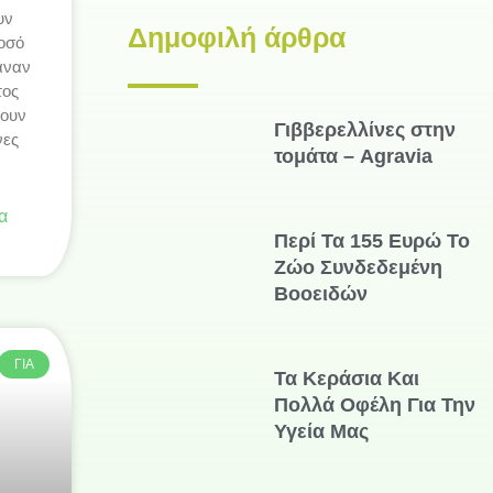
υν
Δημοφιλή άρθρα
οσό
αναν
τος
χουν
Γιββερελλίνες στην
νες
τομάτα – Agravia
α
Περί Τα 155 Ευρώ Το
Ζώο Συνδεδεμένη
Βοοειδών
ΓΙΑ
Τα Κεράσια Και
Πολλά Οφέλη Για Την
Υγεία Μας