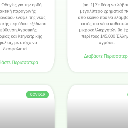
] Οδηγίες για την ορθή
[ad_1] Σε θέση να λάβο
ακτική παραγωγής
μεγαλύτερο χρηματικό π
ιόλαδου ενόψει της νέας
από εκείνο που θα ελάμβ
μικής περιόδου, εξέδωσε
εκτός του νέου καθεστώ
ιεύθυνση Αγροτικής
μικροκαλλιεργητών θα έ
ομίας και Κτηνιατρικής
περί τους 145.000 Έλλη
φυλίας, με στόχο να
αγρότες.
διασφαλιστεί
Διαβάστε Περισσότερ
βάστε Περισσότερα
COVID19