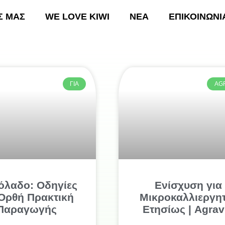
Σ ΜΑΣ
WE LOVE KIWI
ΝΕΑ
ΕΠΙΚΟΙΝΩΝΙ
ΚΗ
ΟΙ ΔΡΑΣΕΙΣ ΜΑΣ
WE LOVE KIWI
ΝΕΑ
Ε
ΓΙΑ
AG
όλαδο: Οδηγίες
Ενίσχυση για
 Ορθή Πρακτική
Μικροκαλλιεργη
Παραγωγής
Ετησίως | Agrav