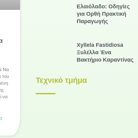
Ελαιόλαδο: Οδηγίες
για Ορθή Πρακτική
Παραγωγής
α
Xyllela Fastidiosa
Ξυλέλλα Ένα
Βακτήριο Καραντίνας
α Να
α του
Τεχνικό τμήμα
μένη
ης
ί να
α