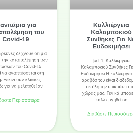
ανιτάρια για
Καλλιέργεια
απολέμηση του
Καλαμποκιού
Covid-19
Συνθήκες Για Ν
Ευδοκιμήσει
Έρευνες δείχνουν ότι μια
α την καταπολέμηση των
[ad_1] Καλλιέργεια
τώσεων του Covid-19
Καλαμποκιού Συνθήκες Γι
ί να αναπτύσσεται στη
Ευδοκιμήσει Η καλλιέργει
. Ξεκίνησαν κλινικές
αραβόσιτου είναι διαδεδο
ές για να μελετηθεί αν
σε όλη την επικράτεια τ
χώρας μας. Γενικά μπορε
καλλιεργηθεί σε
βάστε Περισσότερα
Διαβάστε Περισσότερ