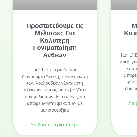
Προστατεύουμε τις
Μ
Μέλισσες Για
Κατ
Καλύτερη
Γονιμοποίηση
Ανθέων
[ad_1] 
λύση γι
επιπ
[ad_1] Τη περίοδο που
μπορε
διανύουμε (Άνοιξη) η επικονίαση
φύση
των λουλουδιών γίνεται στη
δοκιμ
πλειοψηφία τους με τη βοήθεια
των μελισσών. Επομένως, να
αποφεύγονται ψεκασμοί με
Δια
μελισσοτοξικά
Διαβάστε Περισσότερα