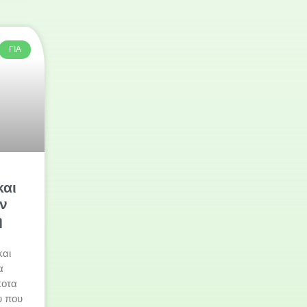
ΓΙΑ
και
ον
η
και
α
ποτα
υ που