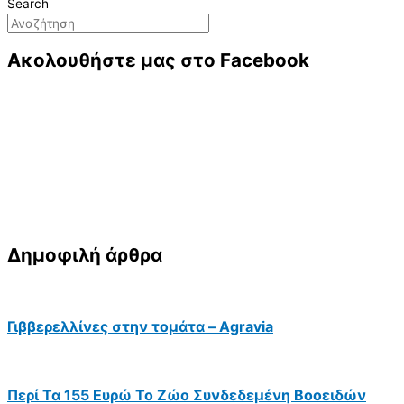
Search
Ακολουθήστε μας στο Facebook
Δημοφιλή άρθρα
Γιββερελλίνες στην τομάτα – Agravia
Περί Τα 155 Ευρώ Το Ζώο Συνδεδεμένη Βοοειδών