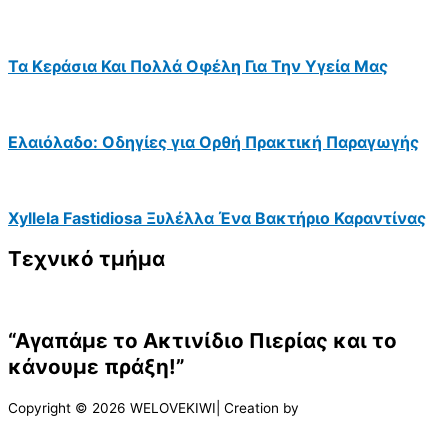
Τα Κεράσια Και Πολλά Οφέλη Για Την Υγεία Μας
Ελαιόλαδο: Οδηγίες για Ορθή Πρακτική Παραγωγής
Xyllela Fastidiosa Ξυλέλλα Ένα Βακτήριο Καραντίνας
Τεχνικό τμήμα
“Αγαπάμε το Ακτινίδιο Πιερίας και το
κάνουμε πράξη!”
Copyright © 2026 WELOVEKIWI| Creation by